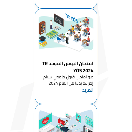
الأساسية
كما يتم الإعلان عن هذه المنحة
قسم العلوم
الد...
التعليمية
قسم تعليم
الفنون
الجميلة
قسم
الرياضيات
امتحان اليوس الموحد TR
وتعليم العلوم
YÖS 2024
قسم التعليم
هو امتحان قبول جامعي سيتم
الخاص
إجراءه بدءا من العام 2024
المزيد
للطلاب الراغبين بمتابعة الدراسة
قسم التعليم
في تركيا للمرحلة الجامعية الأولى
الأساسي
(بكالوريوس - دبلوم) وستشرف
قسم العلوم
عليه هيئة القياس والاختيار
التركية
والتنسيب ÖSYM التركية . لا يح...
والاجتماعية
قسم اللغات