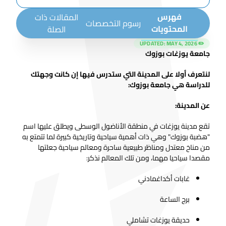
فهرس
المقالات ذات
رسوم التخصصات
المحتويات
الصلة
MAY 4, 2026
✏️ UPDATED:
جامعة يوزغات بوزوك
لنتعرف أولا على المدينة التي ستدرس فيها إن كانت وجهتك
للدراسة هي جامعة بوزوك:
عن المدينة:
تقع مدينة يوزغات في منطقة الأناضول الوسطى ويطلق عليها اسم
"هضبة بوزوك" وهي ذات أهمية سياحية وتاريخية كبيرة لما تتمتع به
من مناخ معتدل ومناظر طبيعية ساحرة ومعالم سياحية جعلتها
مقصدا سياحيا مهما، ومن تلك المعالم نذكر:
غابات أكداغمادني
برج الساعة
حديقة يوزغات تشاملي