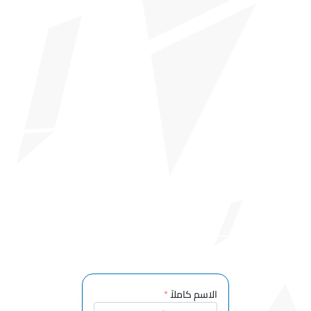
قسم تقنيات
معالجة المواد
والمواد
قسم التخطيط
للهندسة
المعمارية
وتخطيط المدن
قسم
المحاسبة
والضرائب
قسم الغابات
قسم خدمات
السفر
والسياحة
والترفيه
قسم التصميم
الاسم كاملاً
*
النسيج