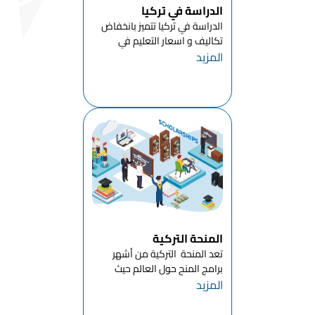
الأغذية
الدراسة في تركيا
الدراسة في تركيا تتميز بانخفاض
قسم التسويق
تكاليف و اسعار التعليم في
والتجارة
المزيد
تركيا للطلاب الدوليين مقارنة
الخارجية
بالدول الأوروبيةبالاضافة الى أن
معظم جامعات تركيا توفر
القسم
لطلابها امكانية الدراسه في تركيا
البيطري
بال...
إدارة الإدارة
والتنظيم
قسم خدمات
الرعاية الصحية
قسم الخدمات
الطبية
والتقنيات
المنحة التركية
تعد المنحة التركية من أشهر
قسم العلوم
برامج المنح حول العالم حيث
السريرية
المزيد
فتحت تركيا أبوابها للتعليم للعديد
من الطلاب الدوليين استنادا
قسم العلوم
لقرارات رئاسة الجمهورية التركية ،