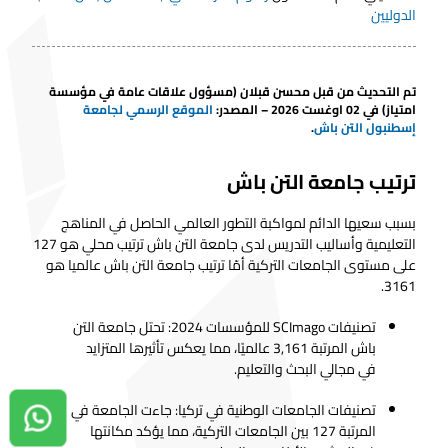
الدوليين
تم التحديث من قبل
محسن قبلان
(مسؤول علاقات عامة في مؤسسة
امتياز) في 02 اوغست 2026 – المصدر
:
الموقع الرسمي لجامعة
إسطنبول التن باش
.
ترتيب جامعة التن باش
بسبب سعيها الدائم لمواكبة التطور العالمي الحاصل في المناهج
التعليمية وأساليب التدريس لدى جامعة التن باش ترتيب محلي هو 127
على مستوى الجامعات التركية أمّا ترتيب جامعة التن باش عالميا هو
3161.
تصنيفات SCImago للمؤسسات 2024: تحتل جامعة التن
باش المرتبة 3,161 عالميًا، مما يعكس تأثيرها المتزايد
في مجالي البحث والتعليم.
تصنيفات
الجامعات الوطنية في تركيا
: جاءت الجامعة في
دردشة واتساب
المرتبة 127 بين الجامعات التركية، مما يؤكد مكانتها