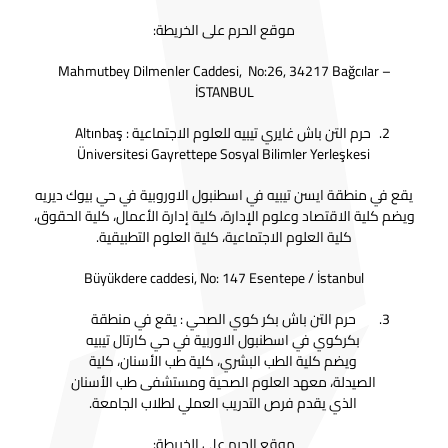
موقع الحرم على الخريطة:
Mahmutbey Dilmenler Caddesi, No:26, 34217 Bağcılar –
İSTANBUL
حرم التن باش غايري تيبيه للعلوم الاجتماعية : Altınbaş
Üniversitesi Gayrettepe Sosyal Bilimler Yerleşkesi
يقع في منطقة ايسن تيبيه في اسطنبول الاوروبية في حي بيوك ديريه
ويضم كلية الاقتصاد وعلوم الإدارة، كلية إدارة الأعمال، كلية الحقوق،
كلية العلوم الاجتماعية، كلية العلوم التطبيقية.
Büyükdere caddesi, No: 147 Esentepe / İstanbul
حرم التن باش بكر كوي الصحي : يقع في منطقة
بكركوي في اسطنبول الاوربية في حي كارتال تيبيه
ويضم كلية الطب البشري، كلية طب الأسنان، كلية
الصيدلة، معهد العلوم الصحية ومستشفى طب الأسنان
الذي يقدم فرص التدريب العملي لطلاب الجامعة.
موقع الحرم على الخريطة: