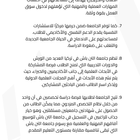
المهارات العملية والمهنية التي تؤهلهم لدخول سوق
العمل بقوة وثقة.
كما توفر الجامعة ضمن حرمها مركزًا للاستشارات
النفسية يقدم الدعم النفسي والأكاديمي للطلاب،
لمساعدتهم على الاندماج في الحياة الجامعية الجديدة
والتغلب على ضغوط الدراسة.
تنظم جامعة التن باش في تركيا العديد من الورش
والدورات التدريبية التي تمنح الطلاب فرصة المشاركة
في الأبحاث العلمية إلى جانب الأكاديميين والخبراء، حيث
يتم نشر هذه الأبحاث في أهم المجلات العلمية الدولية
ويُذكر اسم الطالب ضمن الباحثين المشاركين.
تتيح الجامعة لطلابها فرصة دراسة تخصصين في آن واحد
من خلال نظام التخصص المزدوج، مما يمكّن الطالب من
الحصول على شهادتين جامعيتين مستقلتين، وهو خيار
جذاب للراغبين في التسجيل في جامعة التن باش لتوسيع
آفاقهم المهنية والعلمية مع رسوم جامعة التن باش
التي تبقى تنافسية مقارنة بمستوى التعليم المقدم.