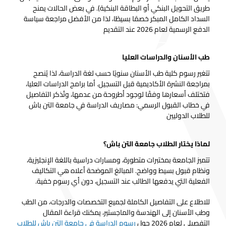
طريق التحويل البنكي أو البطاقة البنكية). في بعض الحالات يمنح
السداد الكامل المبكر خصمًا بسيطًا، لذا من الأفضل مراجعة سياسة
الدفع الرسمية لعام 2026 عند التقديم
طب الأسنان والدراسات العليا
تتغير رسوم كلية طب الأسنان سنويًا حسب لغة الدراسة، لذا يُنصح
بمراجعة النشرة الأكاديمية قبل التسجيل. أما برامج الدراسات العليا،
فتختلف أسعارها وفقًا لوجود أطروحة من عدمها، وتُذكر التفاصيل
في خطاب القبول الرسمي: مصاريف الدراسة في جامعة التن باش
للطلاب الدوليين
لماذا يختار الطلاب جامعة التن باش؟
تتميز الجامعة بمختبرات متطورة، ومسارات دراسية باللغة الإنجليزية،
ونظام قبول بسيط وواضح. المبالغ الموضحة أعلاه هي التكاليف
الفعلية التي يدفعها الطالب عند التسجيل، دون أي رسوم خفية.
للاطلاع على التفاصيل الكاملة لجميع التخصصات والدرجات، من الطب
وطب الأسنان إلى الهندسة والماجستير، يمكنك قراءة المقال
التفصيلي لعام 2026 حول
رسوم الدراسة في جامعة التن باش للطلاب