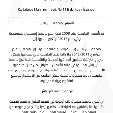
Kartaltepe Mah. İncirli cad. No:11 Bakırköy / İstanbul
تأسيس
جامعة التن باش
:
تم تأسيس الجامعة عام 2008 تحت اسم جامعة إسطنبول كيمربورغاز
وفي عام 2017 تم تغيير اسمها إلى
جامعة التن باشن و استقبلت الجامعة طلابها لأول مرة في العام
الدراسي 2011-2012 ولا زالت هذه الجامعة تتابع مسيرتها بشكل
أسرع وأكثر ثقة لتحقيق أهدافها الجديدة والتنافسية كما تعزز جامعة
التن باش مكانتها في عالم الأعمال الاحترافي من خلال طاقمها
الأكاديمي الذي يتمتع بالخبرة والكفاءة والذي يسهم في تحقيق رؤية
جامعية ريادية مبتكرة تنافسية تمكن الطلاب من الاستمرار بتوسيع
آفاقهم وزيادة خبراتهم.
مهمة جامعة التن باش:
أن تكون جامعة مبتكرة ذات أولوية في تقديم الحلول و تقوم بتحديث
نفسها بما يتماشى مع احتياجات العالم و تركيا و تتبع نهج موجه نحو
التعلم مع التركيز على أهمية الممارسة والتطبيق العملي.