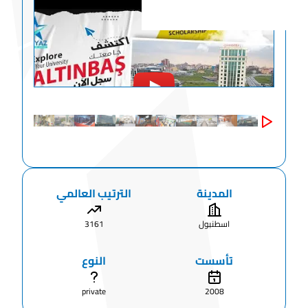
المدينة
الترتيب العالمي
اسطنبول
3161
تأسست
النوع
private
2008