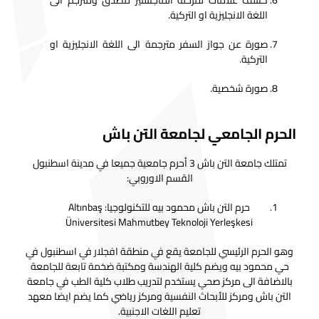
كشف علامات لمرحلة الماجستير مصدق ومترجم الى
اللغة الانجليزية او التركية.
صورة عن جواز السفر مترجمة الى اللغة الانجليزية او
التركية.
صورة شخصية.
الحرم الجامعي لجامعة التن باش
تمتلك جامعة التن باش 3 أحرم جامعية جميعا في مدينة اسطنبول
القسم الاوروبي:
حرم التن باش محمود بيه للتكنولوجيا: Altınbaş
Üniversitesi Mahmutbey Teknoloji Yerleşkesi
وهو الحرم الرئيسي للجامعة يقع في منطقة افجلار في اسطنبول في
حي محمود بيه ويضم كلية الهندسة ومكتبة ضخمة تابعة للجامعة
بالاضافة الى مركز صحي يستخدم لتدريب طلاب كلية الطب في جامعة
التن باش ومركز للأبحاث النفسية ومركز رياضي كما يضم ايضا معهد
تعليم اللغات الاجنبية.