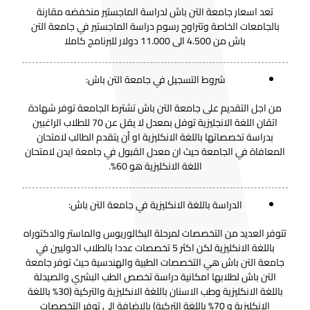
تعد اسعار جامعة التن باش لدراسة الماجستير منخفضه مقارنة
بالجامعات الخاصة وتتراوح رسوم دراسة الماجستير في جامعة التن
باش من 4.500 الى 11.000 دولار للبرنامج كاملا
شروط التسجيل في جامعة التن باش:
من اجل التقديم على جامعة التن باش تشترط الجامعة توفر شهادة
اتقان اللغة الانجليزية توفل بمعدل لا يقل عن 70 للطلاب الراغبين
بدراسة تخصصاتها باللغة الانكليزية او أن يتقدم الطالب لامتحان
المعافاة في الجامعة حيث ان معدل القبول في جامعة ايدن لامتحان
اللغة الانكليزية هو 60%.
الدراسة باللغة الانكليزية في جامعة التن باش:
تتوفر العديد من التخصصات لمرحلة البكالوريوس والماستر والدكتوراه
باللغة الانكليزية لكن اكثر 5 تخصصات عددا بالطلاب الدوليين في
جامعة التن باش هي التخصصات الطبية والهندسية حيث توفر جامعة
التن باش لطلابها امكانية دراسة تخصص الطب البشري والصيدلة
باللغة الانكليزية وطب الاسنان باللغة الانكليزية والتركية (30% باللغة
الانكليزية و 70% باللغة التركية) بالاضافة إلى توفر التخصصات