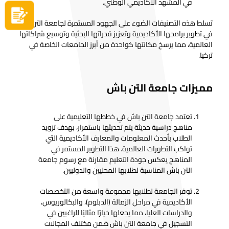
في المشهد الأكاديمي الوطني.
سجل الآن
تسلط هذه التصنيفات الضوء على الجهود المستمرة لجامعة التن باش
في تطوير برامجها الأكاديمية وتعزيز قدراتها البحثية وتوسيع شراكاتها
العالمية، مما يرسخ مكانتها كواحدة من أبرز الجامعات الخاصة في
تركيا.
مميزات جامعة التن باش
تعتمد جامعة التن باش في خططها التعليمية على
مناهج دراسية حديثة يتم تحديثها باستمرار، بهدف تزويد
الطلاب بأحدث المعلومات والمعارف الأكاديمية التي
تواكب التطورات العالمية. هذا التطوير المستمر في
المناهج يعكس جودة التعليم مقارنة مع رسوم جامعة
التن باش المناسبة لطلابها المحليين والدوليين.
توفر الجامعة لطلابها مجموعة واسعة من التخصصات
الأكاديمية في مراحل الزمالة (الدبلوم)، والبكالوريوس،
والدراسات العليا، مما يجعلها خيارًا مثاليًا للراغبين في
التسجيل في جامعة التن باش ضمن مختلف المجالات