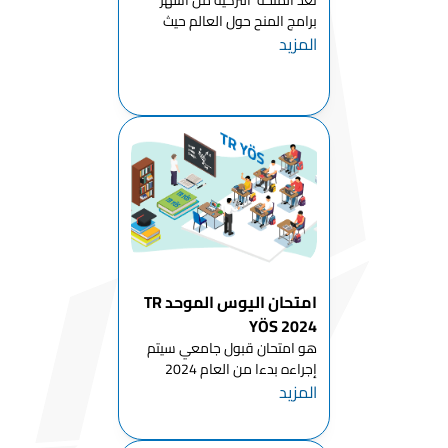
تعد المنحة التركية من أشهر
والأدب
برامج المنح حول العالم حيث
الألماني
المزيد
فتحت تركيا أبوابها للتعليم للعديد
قسم علم الآثار
من الطلاب الدوليين استنادا
لقرارات رئاسة الجمهورية التركية ،
قسم اللغات
كما يتم الإعلان عن هذه المنحة
والأدب الغربي
الد...
قسم
البيولوجيا
قسم اللغة
البلغارية
والأدب
قسم الجغرافيا
امتحان اليوس الموحد TR
YÖS 2024
قسم اللغات
والأدب الشرقي
هو امتحان قبول جامعي سيتم
إجراءه بدءا من العام 2024
قسم الفيزياء
المزيد
للطلاب الراغبين بمتابعة الدراسة
في تركيا للمرحلة الجامعية الأولى
قسم اللغة
(بكالوريوس - دبلوم) وستشرف
الفرنسية