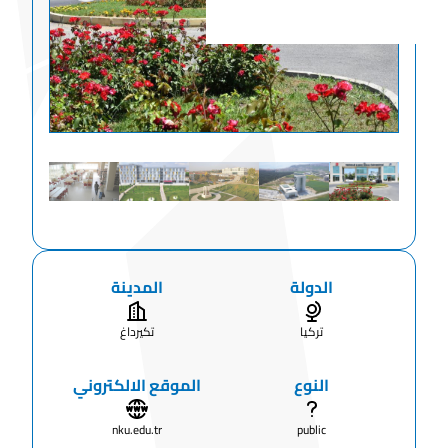
الدولة
المدينة
تركيا
تكيرداغ
النوع
الموقع الالكتروني
nku.edu.tr
public