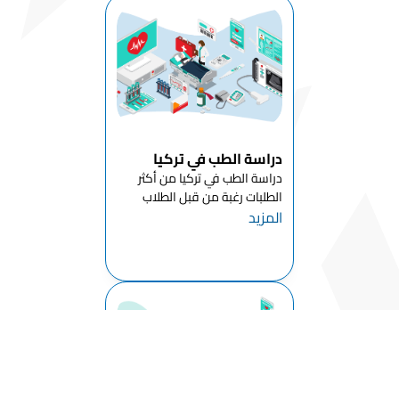
عليه هيئة القياس والاختيار
والأدب
والتنسيب ÖSYM التركية . لا يح...
قسم اللغة
الإنجليزية
والأدب
قسم المواد
الكيميائية
دراسة الطب في تركيا
قسم
دراسة الطب في تركيا من أكثر
الرياضيات
الطلبات رغبة من قبل الطلاب
قسم علم
المزيد
الدوليين الراغبين باستكمال
النفس
حياتهم الجامعية في تركيا وذلك
بعد التطور الكبير الذي شهدته
قسم علم
تركيا على جميع الأصعدة , ومع
الاجتماع
خطة الحكومة التركية باستقطاب
ا...
قسم التاريخ
قسم اللغة
التركية والأدب
قسم التصميم