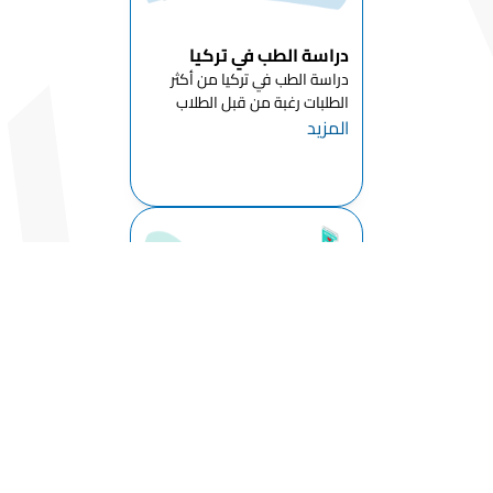
النفس
دراسة الطب في تركيا
قسم تاريخ
دراسة الطب في تركيا من أكثر
الفن
الطلبات رغبة من قبل الطلاب
قسم الخدمة
المزيد
الدوليين الراغبين باستكمال
الاجتماعية
حياتهم الجامعية في تركيا وذلك
بعد التطور الكبير الذي شهدته
قسم علم
تركيا على جميع الأصعدة , ومع
الاجتماع
خطة الحكومة التركية باستقطاب
ا...
قسم التاريخ
قسم اللغة
التركية
والأدب
قسم الفنون
التركية
دراسة طب الأسنان في
التقليدية
تركيا
قسم
دراسة طب الاسنان في تركيا
التصميم
باللغة الانجليزية شهدت تطورا