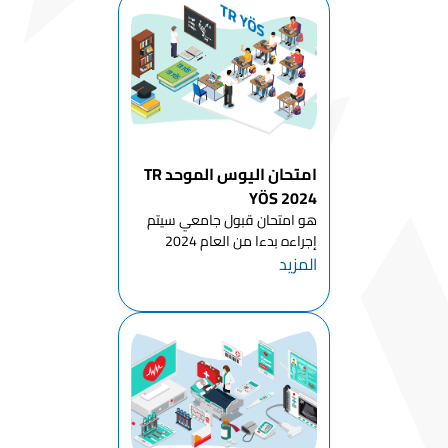
الجغرافيا
قسم اللغات
والأدب
الشرقي
قسم
الفلسفة
امتحان اليوس الموحد TR
قسم الفيزياء
YÖS 2024
قسم
هو امتحان قبول جامعي سيتم
الإحصاء
إجراءه بدءا من العام 2024
المزيد
للطلاب الراغبين بمتابعة الدراسة
قسم المواد
في تركيا للمرحلة الجامعية الأولى
الكيميائية
(بكالوريوس - دبلوم) وستشرف
عليه هيئة القياس والاختيار
قسم
والتنسيب ÖSYM التركية . لا يح...
الرياضيات
قسم الترجمة
والترجمة
قسم علم