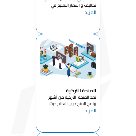
الخاص
تكاليف و اسعار التعليم في
المزيد
تركيا للطلاب الدوليين مقارنة
قسم التعليم
بالدول الأوروبيةبالاضافة الى أن
الأساسي
معظم جامعات تركيا توفر
لطلابها امكانية الدراسه في تركيا
قسم العلوم
بال...
التركية
والاجتماعية
قسم اللغات
الأجنبية
قسم علم
الآثار
المنحة التركية
قسم اللغات
تعد المنحة التركية من أشهر
والأدب
برامج المنح حول العالم حيث
الغربي
المزيد
فتحت تركيا أبوابها للتعليم للعديد
قسم
من الطلاب الدوليين استنادا
البيولوجيا
لقرارات رئاسة الجمهورية التركية ،
كما يتم الإعلان عن هذه المنحة
قسم
الد...