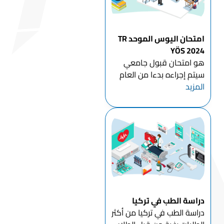
امتحان اليوس الموحد TR
YÖS 2024
هو امتحان قبول جامعي
سيتم إجراءه بدءا من العام
المزيد
2024 للطلاب الراغبين
بمتابعة الدراسة في تركيا
للمرحلة الجامعية الأولى
(بكالوريوس - دبلوم)
وستشرف عليه هيئة القياس
والاختيار والتنسيب ÖSYM
التركية . لا يح...
دراسة الطب في تركيا
دراسة الطب في تركيا من أكثر