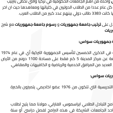
واحدة من أهم الجامعات الحكومية في تركيا والتي تحظى بترتيب
 عام عددا من الطلاب الدوليين في كلياتها ومعاهدها حيث ان اخر
ن الطلاب العرب.
ل على
ترتيب جامعة جمهوريات
و
رسوم جامعة جمهوريات
مع شرح
ريات
 جمهوريات سواس:
تأسست جامعة سيواس جمهوريات في الذكرى الخمسين لتأسيس الجمهورية التركية أي في عام 1974
في مدينة سواس حيث تبعد الجامعة عن مركز المدينة 5 كم فقط على مساحة 1100 دونم من الأرض
عديد من المرافق الخدمية والرياضية و الكافيهات والمقاهي.
وريات سواس:
تتميز جامعة سواس بهيئتها التدريسية التي تتكون من 1976 عضو اكاديمي يتميزون بالخبرة
 التبادل الطلابي ايراسموس، الفارابي، مولانا مما يتيح لطلاب
حد الجامعات الشريكة في هذه البرامج لفصل دراسي أو سنة