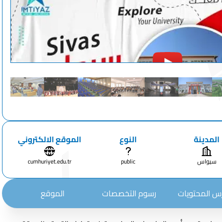
المدينة
النوع
الموقع الالكتروني
سيواس
public
cumhuriyet.edu.tr
 المحتويات
رسوم التخصصات
الموقع