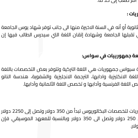
مر صعب إلى حد ما.
ات :
انوية أو أنه في السنة الاخيرة منها الى جانب توفر شهاد يوس الجامعة
تقبلها الجامعة وشهادة إتقان اللغة التي سيدرس الطالب فيها إن
امعة جمهورييات في سواس:
ة سيواس جمهوريات هي اللغة التركية وتتوفر بعض التخصصات باللغة
ة الانكليزية وادابها، الترجمة الانجليزية والشفوية، هندسة النانو
للغة الفرنسية وآدابها و تخصص اللغة الألمانية وآدابها.
إن رسوم الدراسة في جامعة جمهوريات لتخصصات البكالوريوس تبدأ من 350 دولار وتصل إلى 2250 دولار
أما رسوم الدبلوم فهي تتراوح بين 250 دولار وتصل الى 350 دولار وبالنسبة للمعهد الموسيقي فإن