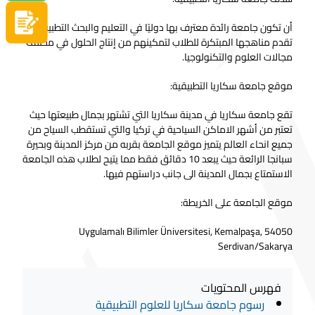
سجل الآن
أن تكون جامعة رائدة معترف بها دوليًا في التعليم والبحث التطبيقي
تقدم مناهجها المبتكرة للطلاب لتمكينهم من إنتاج الحلول في مختلف
مجالات العلوم والتكنولوجيا.
موقع جامعة سكاريا التطبيقية:
تقع جامعة سكاريا في مدينة سكاريا التي تشتهر بجمال طبيعتها حيث
تعتبر من أشهر الاماكن السياحية في تركيا والتي تستقطب السياح من
جميع انحاء العالم يتميز موقع الجامعة بقربه من مركز المدينة وبحيرة
سبانجا الرائعة حيث يبعد 10 دقائق فقط مما يتيح لطلاب هذه الجامعة
الاستمتاع بجمال المدينة الى جانب دراستهم فيها.
موقع الجامعة على الخريطة:
Uygulamalı Bilimler Üniversitesi, Kemalpaşa, 54050
Serdivan/Sakarya
فهرس المحتويات
رسوم جامعة سكاريا للعلوم التطبيقية