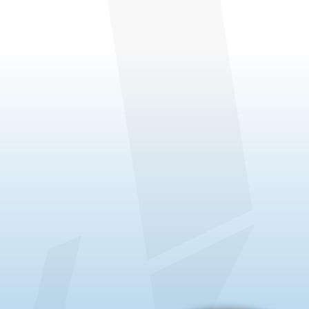
قسم خدمات
الفنادق
والمطاعم
والتموين
وزارة المالية
المصرفية
والتأمين
قسم الإنتاج
العشبي
والحيوان
قسم خدمات
الصيدلة
قسم معالجة
الأغذية
قسم تقنيات
المعالجة
الكيميائية