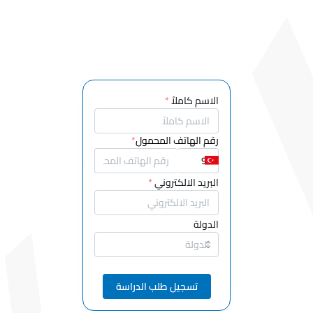
قسم خدمات
النقل
قسم
المحاسبة
والضرائب
قسم التصميم
الاسم كاملاً
*
النسيج
والملابس
رقم الهاتف المحمول
*
والأحذية
وقسم الجلود
البريد الالكتروني
*
قسم تقنيات
الكمبيوتر
الدولة
دائرة خدمات
المكاتب
وأمانة
تسجيل طلب الدراسة
وزارة التجارة
الخارجية