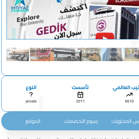
تيب العالمي
تأسست
النوع
private
2011
6610
 المحتويات
رسوم التخصصات
الموقع