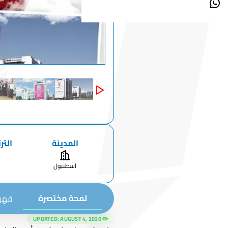
المدينة
التر
اسطنبول
لمحة مختصرة
فهرس
AUGUST 4, 2026
✏️ UPDATED: