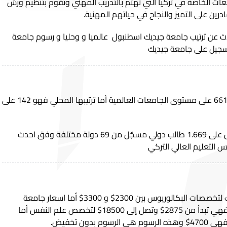
ت الخاصة في تركيا التي تهتم بالتدريب المهني وتقوم بتنظيم ورش
درين على التميز والنجاح في حياتهم المهنية.
 عن ترتيب جامعة جيديك اسطنبول عالميا و وحليا و رسوم جامعة
تسجيل على جامعة جيديك
إن ترتيب جامعة جيديك عالميا هو 6610 على مستوى الجامعات العالمية أما ترتيبها المحلي فهو 142 على
وتحتوي جامعة جيديك في اسطنبول على 1.669 طالب دولي مسجّل من 69 دولة مختلفة وفق احدث
 التعليم العالي التركي
تتراوح رسوم و اقساط جامعة جيديك لتخصصات البكالوريوس بين 2300$ و 3300$ أما اسعار جامعة
جيديك لدراسة تخصصات الماجستير فهي تبدأ من 2875$ وتصل إلى 18500$ لتخصص علم النفس أما
دون تخفيض.