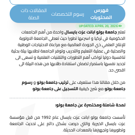
فهرس
المقالات ذات
رسوم التخصصات
المحتويات
الصلة
APRIL 20, 2026
✏️ UPDATED:
تعتبر
جامعة بولو ابانت عزت بايسال
واحدة من أهم الجامعات
الحكومية في تركيا و اسرعها تطورا حيث تعطي الجامعة الاولوية
للإنتاج العلمي ذي الجودة العالمية مع مراعاة الاحتياجات الوطنية
والمحلية في عملية التعليم والتدريب وتوفر الجامعة لطلابها بيئة بحثية
تنافسية دوليا تواكب أهم التطورات والتقنيات العلمية و تسعى الى
تجديد نفسها باستمرار لضمان استفادة طلابها من هذه البيئة الى
اقصى حد.
من خلال مقالنا هذا سنتعرف على
ترتيب جامعة بولو
و
رسوم
جامعة بولو
مع شرح كيفية
التسجيل على جامعة بولو
لمحة شاملة ومختصرة عن جامعة بولو:
تأسست جامعة بولو ابانت عزت بايسال عام 1992 من قبل مؤسسة
عزت بايسال الخيرية والتي حرصت بشكل دائم على تحديث الجامعة
وتطويرها وتجهيزها بالمعدات الحديثة.