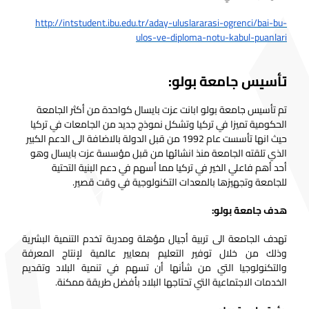
http://intstudent.ibu.edu.tr/aday-uluslararasi-ogrenci/bai-bu-
ulos-ve-diploma-notu-kabul-puanlari
تأسيس جامعة بولو:
تم تأسيس جامعة بولو ابانت عزت بايسال كواحدة من أكثر الجامعة
الحكومية تميزا في تركيا وتشكل نموذج جديد من الجامعات في تركيا
حيث انها تأسست عام 1992 من قبل الدولة بالاضافة الى الدعم الكبير
الذي تلقته الجامعة منذ انشائها من قبل مؤسسة عزت بايسال وهو
أحد أهم فاعلي الخير في تركيا مما أسهم في دعم البنية التحتية
للجامعة وتجهيزها بالمعدات التكنولوجية في وقت قصير.
هدف جامعة بولو:
تهدف الجامعة الى تربية أجيال مؤهلة ومدربة تخدم التنمية البشرية
وذلك من خلال توفير التعليم بمعايير عالمية لإنتاج المعرفة
والتكنولوجيا التي من شأنها أن تسهم في تنمية البلاد وتقديم
الخدمات الاجتماعية التي تحتاجها البلاد بأفضل طريقة ممكنة.