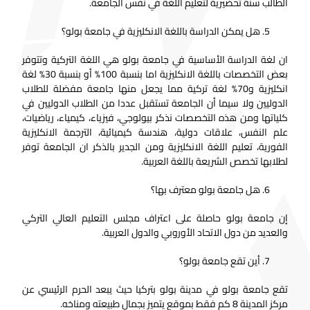
الطالب سنة تحضيرية لتعليم اللغة في نفس الجامعة.
هل يمكن الدراسة باللغة الانكليزية في جامعة بولو؟
ان لغة الدراسة الأساسية في جامعة بولو هي اللغة التركية وتتوفر
بعض التخصصات باللغة الانكليزية اما بنسبة 100% أو بنسبة 30% لغة
انكليزية و70% لغة تركية مما يجعل منها جامعة مفضلة للطلاب
الدوليين ولا سيما أن الجامعة تستقبل عددا من الطلاب الدوليين في
كلياتها ومن هذه التخصصات نذكر بيولوجي، فيزياء، كيمياء، رياضيات،
علم النفس، علاقات دولية، هندسة كيميائية، الترجمة الانكليزية
الفورية، تعليم اللغة الانكليزية ومن الجدير بالذكر ان الجامعة توفر
لطلابها تخصص الشريعة باللغة العربية.
هل جامعة بولو معترف بها؟
إن جامعة بولو حاصلة على اعتراف مجلس التعليم العالي التركي
والعديد من دول الاتحاد الأوروبي والدول العربية.
أين تقع جامعة بولو؟
تقع جامعة بولو في مدينة بولو بتركيا حيث يبعد الحرم الرئيسي عن
مركز المدينة 8 كم فقط بموقع يتميز بجمال طبيعته ومناخه.