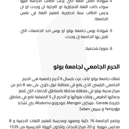
شهادة اتقان اللغة التي يرغب الطالب الدراسة فيها
سواء كانت اللغة الانجليزية او التركية ان وجدت او ان
يدرس الطالب سنة تحضيرية لتعليم اللغة في نفس
الجامعة.
شهادة يوس جامعة بولو او يوس احد الجامعات التي
تقبل بها الجامعة إن وجدت.
صورة شخصية.
الحرم الجامعي لجامعة بولو
تمتلك جامعة بولو ابانت عزت بايسال 6 أحرم جامعية هي الحرم
الجامعي الرئيسي الذي يقع في منطقة غول كوي على بعد 8 كم عن
مركز مدينة بولو في منطقة محاطة بالمناطق الخضراء التي تتميز
بجمالها الطبيعي ونقاء هوائها و الاحرم ال 5 المتبقية تقع في مناطق
كيريدة Gerede ، مينكين Mengen، مودورنو Mudurnu، يني تشاغا
Yeniçağa و سيبين Seben.
وتضم الجامعة 16 كلية ومعهد ومدرسة لتعليم اللغات الاجنبية و 8
مدارس مهنية و 20 مركز للابحاث وتتكون الهيئة التدريسية من 1539