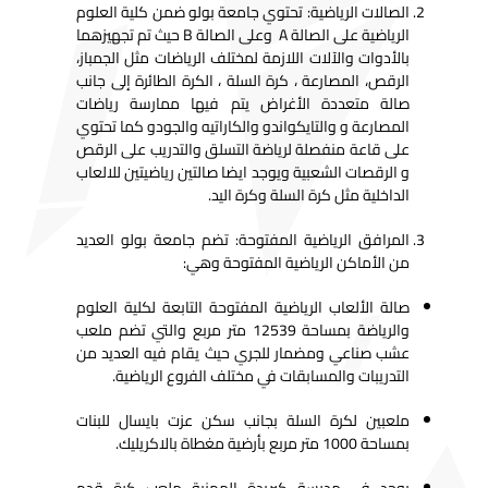
الصالات الرياضية: تحتوي جامعة بولو ضمن كلية العلوم
الرياضية على الصالة A وعلى الصالة B حيث تم تجهيزهما
بالأدوات والآلات اللازمة لمختلف الرياضات مثل الجمباز،
الرقص، المصارعة ، كرة السلة ، الكرة الطائرة إلى جانب
صالة متعددة الأغراض يتم فيها ممارسة رياضات
المصارعة و والتايكواندو والكاراتيه والجودو كما تحتوي
على قاعة منفصلة لرياضة التسلق والتدريب على الرقص
و الرقصات الشعبية ويوجد ايضا صالتين رياضيتين للالعاب
الداخلية مثل كرة السلة وكرة اليد.
المرافق الرياضية المفتوحة: تضم جامعة بولو العديد
من الأماكن الرياضية المفتوحة وهي:
صالة الألعاب الرياضية المفتوحة التابعة لكلية العلوم
والرياضة بمساحة 12539 متر مربع والتي تضم ملعب
عشب صناعي ومضمار للجري حيث يقام فيه العديد من
التدريبات والمسابقات في مختلف الفروع الرياضية.
ملعبين لكرة السلة بجانب سكن عزت بايسال للبنات
بمساحة 1000 متر مربع بأرضية مغطاة بالاكريليك.