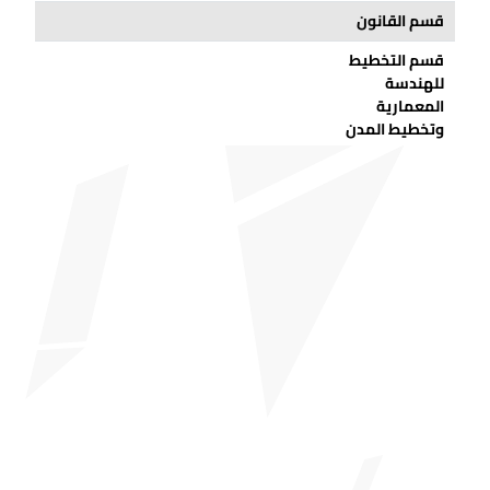
قسم القانون
قسم التخطيط
للهندسة
المعمارية
وتخطيط المدن
قسم
المحاسبة
والضرائب
قسم خدمات
الفنادق
والمطاعم
والتموين
قسم التصميم
قسم الخدمات
الطبية
والتقنيات
إدارة الإدارة