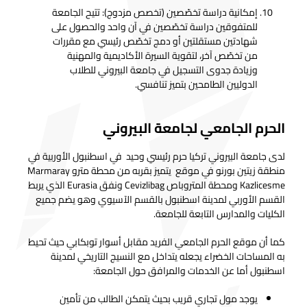
إمكانية دراسة تخصّصين (تخصص مزدوج): تتيح الجامعة
للمتفوقين دراسة تخصّصين في آن واحد والحصول على
شهادتين مستقلتين أو دمج تخصّص رئيسي مع مقررات
من تخصّص آخر، لتقوية السيرة الأكاديمية والمهنية
وزيادة جدوى التسجيل في جامعة البيروني للطلاب
الدوليين الطامحين بتميز تنافسي.
الحرم الجامعي لجامعة البيروني
لدى جامعة البيروني تركيا حرم رئيسي وحيد في اسطنبول الأوربية في
منطقة زيتين بورنو في موقع يتميز بقربه من محطة مترو Marmaray
Kazlicesme ومحطة المتروباص Cevizlibag ونفق Eurasia الذي يربط
القسم الأوربي لمدينة اسطنبول بالقسم الآسيوي وهو يضم جميع
الكليات والمدارس التابعة للجامعة.
كما أن موقع الحرم الجامعي الفريد مقابل أسوار توبكابي حيث تحيط
به المساحات الخضراء يجعله يتداخل مع النسيج التاريخي لمدينة
اسطنبول أما عن الخدمات والمرافق حول الجامعة:
يوجد مول تجاري قريب بحيث يتمكن الطالب من تأمين