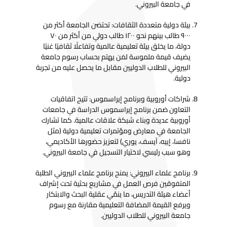
في جامعة البيروني.
بيئة دولية متعددة الثقافات: تحتضن الجامعة أكثر من
٩٠٠٠ طالب بينهم نحو ١٢٠٠ طالب دولي من أكثر من ٧٠
دولة، ما يخلق بيئة تعليمية عالمية وتفاعلًا ثقافيًا غنيًا
يضيف قيمة ملموسة لمَن يهتم بحساب رسوم جامعة
البيروني للطلاب الدوليين مقابل ما يحصل عليه من تجربة
دولية.
شراكات أوروبية وبرنامج إيراسموس: تتيح اتفاقيات
التعاون ضمن برنامج إيراسموس الدراسة في جامعات
أوروبية عديدة وبناء شبكة علاقات عالمية. كما تشارك
الجامعة في معارض ومؤتمرات تعليمية دولية (مثل
نافسا، إييه، آيسف، يوري) لتعزيز حضورها الأكاديمي،
وهو سبب رئيسي لاختيار التسجيل في جامعة البيروني.
برنامج علماء البيروني: يمنح برنامج علماء البيروني الطلبة
المتفوقين فرص العمل في مشاريع بحثية تحت إشراف
أعضاء هيئة التدريس، ما ينمّي عقلية البحث والابتكار
ويرفع القيمة المضافة التعليمية مقارنة مع رسوم
جامعة البيروني للطلاب الدوليين.