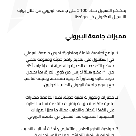
يمكنكم التسجيل مجانا 100 % على جامعة البيروني من خلال بوابة
التسجيل الاكتروني في موقعنا
مميزات جامعة البيروني
برامج تعليمية شاملة ومتطورة: تحرص جامعة البيروني
في إسطنبول على تقديم برامج حديثة ومتنوعة تغطي
معظم التخصصات الصحية والعلمية، تحت إشراف أكثر
من ٣٠٠ عضو هيئة تدريس من ذوي الخبرة، بما يضمن
جودة عالية ومعايير أكاديمية متقدمة، وبقيمة تتناسب
مع رسوم جامعة البيروني للطلاب الدوليين.
مختبرات وتجهيزات تقنية حديثة: تضم الجامعة مختبرات
علمية متكاملة مزودة بتقنيات متقدمة تساعد الطلبة
على تنفيذ الأبحاث والتجارب عمليًا، ما يعزز المهارات
التطبيقية المطلوبة عند التسجيل في جامعة البيروني.
مواكبة التطور العلمي والتعليمي: تُحدَّث أساليب التدريب
والتعليم باستمرار لتتماشى مع آخر المستجدات في