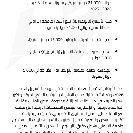
حوالي 21,000 دولار أمريكي سنويًا للعام الأكاديمي
2026–2027.
طب الأسنان (بالإنجليزية): تبلغ أسعار جامعة البيروني
لطب الأسنان حوالي 21,000 دولارًا سنويًا.
الصيدلة (بالإنجليزية): ما يقارب 12,000 دولارًا سنويًا.
العلاج الطبيعي وإعادة التأهيل (بالإنجليزية): حوالي
5,000 دولار.
الهندسة الطبية الحيوية (بالإنجليزية): أيضًا حوالي 5,000
دولار سنويًا.
هذه الأرقام تعكس المعدلات المعلنة في عروض التسجيل لعام
2026، وقد تختلف قليلاً حسب المنح الدراسية أو الدفع المبكر أو تغير
سعر الصرف. في حال كانت الميزانية محدودة، يمكن للطالب مقارنة
الدراسة بالتركية أو الإنجليزية، فبعض التخصصات التركية أقل تكلفة
مع الحفاظ على نفس المستوى الأكاديمي. كما يُنصح بمراعاة
تكاليف السكن والمعيشة في إسطنبول، لتقدير مصاريف الدراسة في
جامعة البيروني بشكل دقيق (الرسوم + السكن + التأمين الصحي +
المواصلات)، لأن هذه التفاصيل هي ما يصنع الفارق في الميزانية