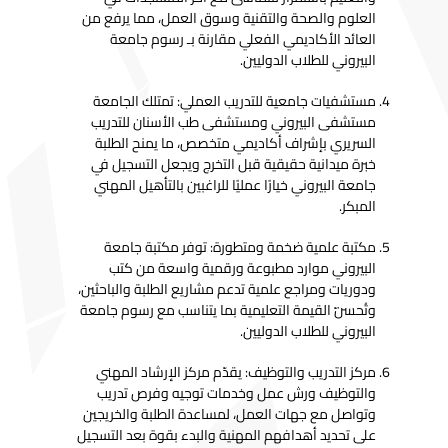
العلوم والصحة والتقنية وسوق العمل، مما يرفع من
العائد الأكاديمي الفعلي مقارنة بـ رسوم جامعة
البيروني للطلاب الدوليين.
مستشفيات جامعية للتدريب العملي: تمتلك الجامعة
مستشفى البيروني ومستشفى طب الأسنان للتدريب
السريري بإشراف أكاديمي متخصص، ما يمنح الطلبة
خبرة ميدانية حقيقية قبل التخرج ويجعل التسجيل في
جامعة البيروني خيارًا عمليًا للراغبين بالتأهيل المهني
المبكر.
مكتبة علمية ضخمة ومتطورة: توفر مكتبة جامعة
البيروني موارد مطبوعة ورقمية واسعة من كتب
ودوريات ومراجع علمية تدعم مشاريع الطلبة والباحثين،
وتُحسّن القيمة التعليمية بما يتناسب مع رسوم جامعة
البيروني للطلاب الدوليين.
مركز التدريب والتوظيف: يقدّم مركز الإرشاد المهني
والتوظيف ورش عمل وخدمات توجيه وفرص تدريب
وتواصل مع جهات العمل، لمساعدة الطلبة والخريجين
على تحديد أهدافهم المهنية والبدء بقوة بعد التسجيل