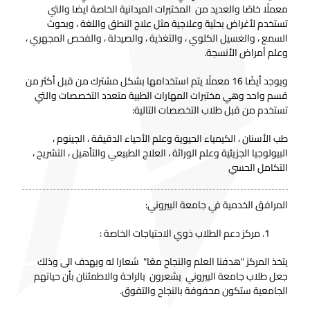
معملًا خاصًا والعديد من المختبرات الميدانية الخاصة ايضا والتي
تستخدم لأغراض بحثية وعلاجية مثل علاج النطق واللغة ، وبحوث
السمع ، والغسيل الكلوي ، والتغذية ، والصيدلة ، والفحص المجهري ،
وعلم أمراض الأنسجة.
ويوجد أيضًا 16 معملًا يتم استخدامها بشكل مشترك من قبل أكثر من
قسم واحد وهي مختبرات المهارات الطبية متعدد التخصصات والتي
تستخدم من قبل طلاب التخصصات التالية:
طب الأسنان ، الكيمياء الحيوية وعلم الأحياء الدقيقة ، الجينوم ،
البيولوجيا الجزيئية وعلم الوراثة ، العلاج الطبيعي والتأهيل ، التشريح ،
التكامل الحسي
المرافق الخدمية في جامعة البيروني:
مركز دعم الطلاب ذوي الاحتياجات الخاصة :
يتخذ المركز "هدفنا العلم والنجاح معًا" شعارا له ويهدف الى وذلك
جعل طلاب جامعة البيروني يشعرون بالراحة والاطمئنان بأن حياتهم
الجامعية ستكون محفوفة بالنجاح والتفوق.