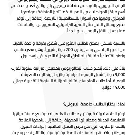
الجانب الأوروبي، بالقرب من منطقة جيفيزلي باغ، والتي تُعد واحدة من
أهم مراكز المواصلات في المدينة. كما تتميز المنطقة بموقعها
المركزي وقربها من أسوار القسطنطينية التاريخية، إضافة إلى توفر
جميع وسائل النقل مثل المترو، الترامواي، المتروبوس، والحافلات،
مما يجعل التنقل اليومي سهلاً جداً.
بالنسبة للسكن، يمكن للطلاب العثور على شقق بغرفة واحدة بالقرب
من الحرم الجامعي بسعر يقارب 200 دولار شهرياً، وهو سعر مناسب
ويُعتبر اقتصادياً مقارنة بالمناطق المركزية الأخرى في إسطنبول.
بناءً على ذلك، يُنصح طلاب البكالوريوس بتخصيص ميزانية سنوية تقارب
9,000 دولار تشمل الرسوم الدراسية والإيجار وتكاليف المعيشة
اليومية. أما طلاب الماجستير، فتبلغ الميزانية السنوية التقديرية حوالي
14,000 دولار.
لماذا يختار الطلاب جامعة البيروني؟
توفر الجامعة بيئة قوية في مجالات العلوم الصحية مع مستشفياتها
التعليمية الحديثة ومختبراتها المجهزة، إضافة إلى برامجها المتاحة
باللغة الإنجليزية التي تعزز فرص العمل العالمية. إجراءات القبول
بسيطة وواضحة، والمستندات المطلوبة قياسية، والنتائج تصدر بسرعة،