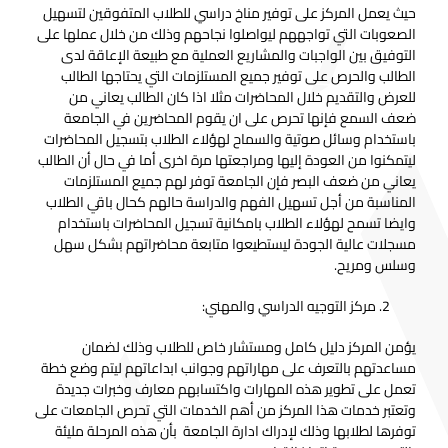
حيث يعمل المركز على توفير مناخ دراسي للطلاب المتفوقين لتسهيل
الصعوبات التي تواجههم ليواصلوا نجاحهم وذلك من خلال عملها على
التوفيق بين الواجبات والمشاريع العملية مع طبيعة الإعاقة لدى
الطالب والحرص على توفير جميع المستلزمات التي يحتاجها الطالب
للعرض والتقديم خلال المحاضرات مثلا اذا كان الطالب يعاني من
ضعف السمع فإنها تحرص على ان يقوم المحاضرين في الجامعة
باستخدام وسائل صوتية والسماح لهؤلاء الطلاب بتسجيل المحاضرات
ليتمكنوا من العودة إليها ومراجعتها مرة اخرى أما في حال أن الطالب
يعاني من ضعف البصر فإن الجامعة توفر لهم جميع المستلزمات
المناسبة من أجل تسهيل الفهم والدراسة حالهم كحال باقي الطلاب
وايضا تسمح لهؤلاء الطلاب بامكانية تسجيل المحاضرات باستخدام
مسجلات عالية الجودة ليستطيعوا متابعة محاضراتهم بشكل سهل
وسلس ومريح.
مركز التوجيه الدراسي والمهني:
يؤمن المركز دليل كامل ومستشار خاص للطلاب وذلك لضمان
مساعدتهم بالتعرف على مهاراتهم وجوانب ابداعاتهم ليتم وضع خطة
تعمل على تطوير هذه المهارات واكتسابهم معارف وخبرات جديدة
وتعتبر خدمات هذا المركز من أهم الخدمات التي تحرص الجامعات على
توفرها لطلابها وذلك لإدراك ادارة الجامعة بأن هذه المرحلة مليئة