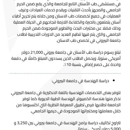
في مستشفى طب الأسنان التابع للجامعة والذي يقع ضمن الحرم
الجامعي والمجهز بأحدث التقنيات ويقدم خدمات العيادات وغرف
العمليات في جميع تخصصات طب الاسنان ومن خلاله يتم تخريج أطباء
أسنان يتمتعون بالخبرة والكفاءة اللازمة لنجاحهم في الحياة العملية
وذلك فضلا عن مختبرات البحث والتطوير الموجودة ضمن الحرم
الجامعي والتي يتم فيها تنظيم العديد من الدورات التدريبية لطلاب
جامعة البيروني في تخصص طب الاسنان.
تبلغ رسوم دراسة طب الأسنان في جامعة بيروني 21,000 دولار
أمريكي سنويًا، ويحصل الطلاب الذين يسددون المبلغ كاملًا في دفعة
واحدة على خصم إضافي بنسبة 10٪.
دراسة الهندسة في جامعة البيروني:
تتوفر بعض التخصصات الهندسية باللغة الانكليزية في جامعة البيروني
نذكر منها هندسة الكمبيوتر، الهندسة الطبية الحيوية كما توفر
الجامعة لطلابها فرص تطبيق المعرفة النظرية التي اكتسبوها من
خلال معاملها ومختبراتها الموجودة في حرمها الجامعي.
تتراوح تكاليف دراسة برامج الهندسة في جامعة بيروني بين 3,250 و
5,000 دولار أمريكي سنويًا.