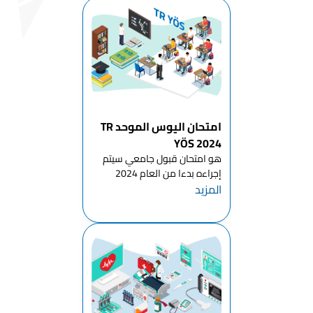
الد...
اللهجات
والأدب
التركي
المعاصر
قسم علوم
الترجمة
قسم اللغات
امتحان اليوس الموحد TR
والأدب
YÖS 2024
الشرقي
هو امتحان قبول جامعي سيتم
إجراءه بدءا من العام 2024
قسم
المزيد
للطلاب الراغبين بمتابعة الدراسة
الفلسفة
في تركيا للمرحلة الجامعية الأولى
قسم اللغة
(بكالوريوس - دبلوم) وستشرف
والأدب
عليه هيئة القياس والاختيار
الجورجي
والتنسيب ÖSYM التركية . لا يح...
قسم علم
النفس
قسم اللغة