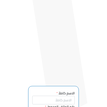
الخدمات
الاجتماعية
قسم
الاستزراع
المائي
إدارة الإدارة
والتنظيم
قسم الطلاء
قسم فنون
الموظفين
قسم الرقص
الشعبي
التركي
قسم
الموسيقى
الاسم كاملاً
*
التركي
قسم
رقم الهاتف المحمول
*