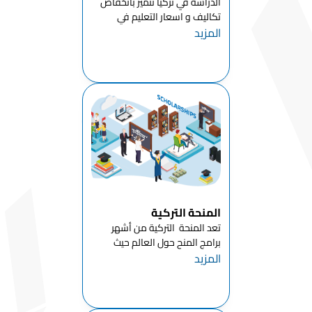
الدراسة في تركيا تتميز بانخفاض
والفنون
تكاليف و اسعار التعليم في
الإسلامية
المزيد
تركيا للطلاب الدوليين مقارنة
بالدول الأوروبيةبالاضافة الى أن
قسم العلوم
معظم جامعات تركيا توفر
الإسلامية
لطلابها امكانية الدراسه في تركيا
الأساسية
بال...
قسم علم
الآثار
قسم اللغات
والأدب
الغربي
قسم إدارة
المنحة التركية
المعلومات
تعد المنحة التركية من أشهر
وإدارة
برامج المنح حول العالم حيث
المستندات
المزيد
فتحت تركيا أبوابها للتعليم للعديد
قسم
من الطلاب الدوليين استنادا
الجغرافيا
لقرارات رئاسة الجمهورية التركية ،
كما يتم الإعلان عن هذه المنحة
قسم