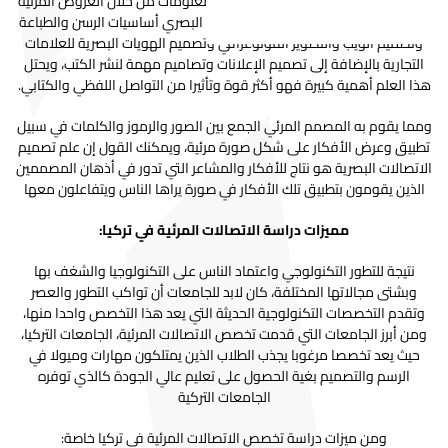
وهو مصطلح يشير إلى إيصال الأفكار والمعلومات من خلال العروض المرئية
البصرية بطريقة إبداعية، ويشمل التواصل البصري أساسيات الرسن والطباعة
وتصميم الويب والتصوير الفوتوغرافي وتصميم الهويات البصرية للعلامات
التجارية بالإضافة إلى تصميم الإعلانات وتصاميم مهمة لنشر الكتب، ويحتل
هذا العلم أهمية كبيرة فهو أكثر قوة وتأثيرا من التواصل اللفظي والكتابي.
ومما يقوم به المصمم المرئي الجمع بين الصور والرموز والكلمات في سبيل
تطبيق وعرض الأفكار على شكل صورة مرئية، ويمكنك القول إن علم تصميم
الاتصالات البصرية هو نتاج للأفكار والمشاعر التي تدور في أذهان المصممين
الذين يقومون بتطبيق تلك الأفكار في صورة يراها الناس ويتفاعلون معها
مميزات دراسة الاتصالات المرئية في تركيا:
نتيجة للتطور التكنولوجي واعتماد الناس على التكنولوجيا والشغف بها
وبشتى مجالاتها المختلفة، كان لابد للجامعات أن تواكب التطور والعصر
وتقدم التخصصات التكنولوجية الحديثة التي يعد هذا التخصص واحدا منها،
ومن أبرز الجامعات التي قدمت تخصص الاتصالات المرئية، الجامعات التركيا،
حيث يعد تخصصا مرغوبا يجذب الطلاب الذين يمتلكون مهارات وميولا في
الرسم والتصميم بغية الحصول على تعليم عالي الجودة كالذي توفره
الجامعات التركية
ومن ميزات دراسة تخصص الاتصالات المرئية في تركيا خاصة: