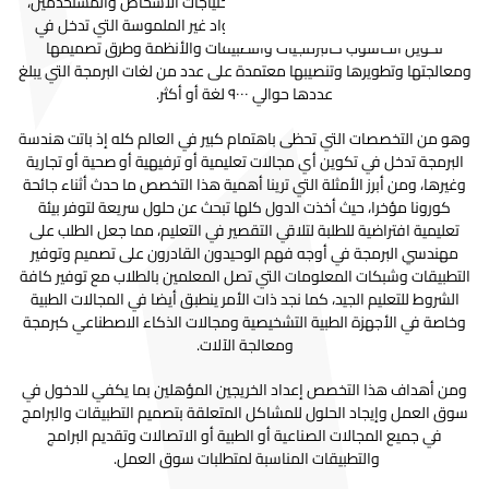
والبرامج ذات الجودة العالية التي تلبي احتياجات الأشخاص والمستخدمين،
ويهتم هذا التخصص بدراسة جميع المواد غير الملموسة التي تدخل في
تكوين الحاسوب كالبرمجيات والتطبيقات والأنظمة وطرق تصميمها
ومعالجتها وتطويرها وتنصيبها معتمدة على عدد من لغات البرمجة التي يبلغ
عددها حوالي ٩٠٠٠ لغة أو أكثر.
وهو من التخصصات التي تحظى باهتمام كبير في العالم كله إذ باتت هندسة
البرمجة تدخل في تكوين أي مجالات تعليمية أو ترفيهية أو صحية أو تجارية
وغيرها، ومن أبرز الأمثلة التي ترينا أهمية هذا التخصص ما حدث أثناء جائحة
كورونا مؤخرا، حيث أخذت الدول كلها تبحث عن حلول سريعة لتوفر بيئة
تعليمية افتراضية للطلبة لتلاقي التقصير في التعليم، مما جعل الطلب على
مهندسي البرمجة في أوجه فهم الوحيدون القادرون على تصميم وتوفير
التطبيقات وشبكات المعلومات التي تصل المعلمين بالطلاب مع توفير كافة
الشروط للتعليم الجيد، كما نجد ذات الأمر ينطبق أيضا في المجالات الطبية
وخاصة في الأجهزة الطبية التشخيصية ومجالات الذكاء الاصطناعي كبرمجة
ومعالجة الآلات.
ومن أهداف هذا التخصص إعداد الخريجين المؤهلين بما يكفي للدخول في
سوق العمل وإيجاد الحلول للمشاكل المتعلقة بتصميم التطبيقات والبرامج
في جميع المجالات الصناعية أو الطبية أو الاتصالات وتقديم البرامج
والتطبيقات المناسبة لمتطلبات سوق العمل.