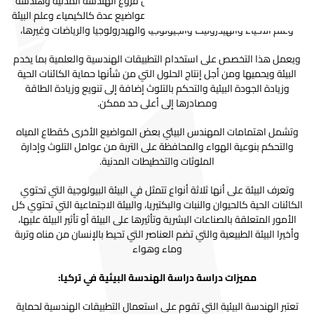
حيث يعد تخصص الهندسة البيئية فرعا من فروع الهندسة المدنية وهندسة
الكيمياء وهندسة الميكانيك، حيث يدرس مواضيع عدة كالكيمياء وعلم البيئة
وعلم الأحياء والهيدروليكا والجيولوجيا والهيدرولوجيا والرياضات وغيرها،
ويعمل هذا التخصص على استخدام التطبيقات الهندسية والعلمية بما يخدم
البيئة ويحميها ومن أجل إنتاج الحلول التي من شأنها حماية الكائنات الحية
وزيادة الجودة البيئية والتحكم بالتلوث إضافة إلى تنويع وزيادة الطاقة
ومصادرها إلى أعلى حد ممكن.
وتشمل اهتمامات المهندس البيئي بعض المواضيع الأخرى كقطاع المياه
والتحكم بنوعية الهواء والمحافظة على التربة من عوامل التلوث وإدارة
الملوثات والتخطيطات المدنية.
وتعرف البيئة على أنها ثلاثة أنواع تتمثل في البيئة البيولوجية التي تحتوي
الكائنات الحية كالحيوان والنبات والبكتيريا، والبيئة الاجتماعية التي تحتوي كل
الأمور المتعلقة بالصناعات البشرية وتأثيرها على البيئة أو تأثير البيئة عليها،
وأخيرا البيئة الطبيعية والتي تضم العناصر التي تحيط بالإنسان من مناه وتربة
وماء وهواء
مميزات دراسة دراسة الهندسة البيئية في تركيا:
تعتبر الهندسة البيئية التي تقوم على استعمال التطبيقات الهندسية لحماية