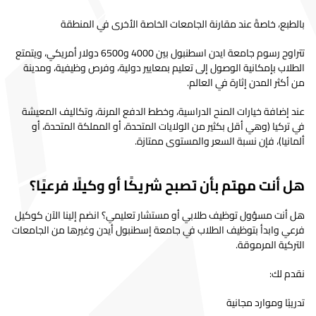
التغذية والحمية
التركية
10,000.00$
9,700.00$
s
Banking and
بالطبع، خاصةً عند مقارنة الجامعات الخاصة الأخرى في المنطقة
التركية
3,000.00$
2,850.00$
nt= 10%
اعلام حديث
التركية
10,000.00$
9,700.00$
s
Insurance
تتراوح رسوم جامعة ايدن اسطنبول بين 4000 و6500 دولار أمريكي، ويتمتع
OCCUPATIONAL
تكنولوجيا
الطلاب بإمكانية الوصول إلى تعليم بمعايير دولية، وفرص وظيفية، ومدينة
HEALTH AND
التركية
9,000.00$
8,700.00$
s
المعدات
التركية
3,000.00$
2,850.00$
nt= 10%
من أكثر المدن إثارة في العالم.
SAFETY
الطبية
OCCUPATIONAL
عند إضافة خيارات المنح الدراسية، وخطط الدفع المرنة، وتكاليف المعيشة
التجارة
الإنجليزية
3,000.00$
2,850.00$
nt= 10%
HEALTH AND
التركية
8,000.00$
7,700.00$
s
في تركيا (وهي أقل بكثير من الولايات المتحدة، أو المملكة المتحدة، أو
الخارجية
SAFETY
ألمانيا)، فإن نسبة السعر والمستوى ممتازة.
تنمية الطفل
التركية
3,000.00$
2,850.00$
nt= 10%
تقويم الأسنان
التركية
9,000.00$
8,700.00$
s
كهرباء
التركية
3,000.00$
2,850.00$
nt= 10%
هل أنت مهتم بأن تصبح شريكًا أو وكيلًا فرعيًا؟
PHYSICAL
تكنولوجيا
EDUCATION AND
التركية
10,000.00$
9,700.00$
s
التركية
3,000.00$
2,850.00$
nt= 10%
هل أنت مسؤول توظيف طلابي أو مستشار تعليمي؟ انضم إلينا الآن كوكيل
الالكترونيات
SPORTS
فرعي وابدأ بتوظيف الطلاب في جامعة إسطنبول أيدن وغيرها من الجامعات
تقنية
MOUTH, TEETH
التركية المرموقة.
التركية
3,000.00$
2,850.00$
nt= 10%
الأغذائية
AND JAW
التركية
10,000.00$
9,700.00$
s
نقدم لك:
SURGERY
التصميم
التركية
3,000.00$
2,850.00$
nt= 10%
الجرافيكي
تقويم الأسنان
التركية
10,000.00$
9,700.00$
s
تدريبًا وموارد مجانية