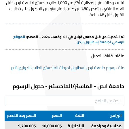
قامت وكالة امتياز بمعالجة أكثر من 1,000 طلب ماجستير لجامعة ايدن خلال
انشطة
العام الماضي، وتمكن 80% من طلاب الماجستير من الحصول على خطابات
التركية
5,000.00$
4,750.00$
t= 10%
ترفيهية
القبول خلال 48 ساعة.
العلاج
الطبيعي
التركية
6,500.00$
6,250.00$
t= 10%
والتأهيل
تم التحديث من قبل محسن قبلان في 02 اوغست 2026 – المصدر
:
الموقع
الرسمي لجامعة إسطنبول ايدن
.
علم النفس
التركية
5,000.00$
4,750.00$
t= 10%
ملفات قابلة للتحميل
ارشاد نفسي
التركية
5,000.00$
4,750.00$
t= 10%
وتوجيه
ملف رسوم جامعة ايدن اسطنبول لمرحلة الماجستير للطلاب الدوليين.pdf
راديو وسينما
التركية
5,000.00$
4,750.00$
t= 10%
وتلفزيون
جامعة ايدن
-
الماستر/الماجستير
-
جدول الرسوم
علم الإجتماع
التركية
5,000.00$
4,750.00$
t= 10%
التمريض
التركية
6,500.00$
6,250.00$
t= 10%
مدرس تربية
التركية
5,000.00$
4,750.00$
t= 10%
البرامج
اللغة
السعر
السعر بعد الخصم
ا
رياضية
محاسبة ومراجعة
الإنجليزية
10,000.00$
9,700.00$
s
تصميم