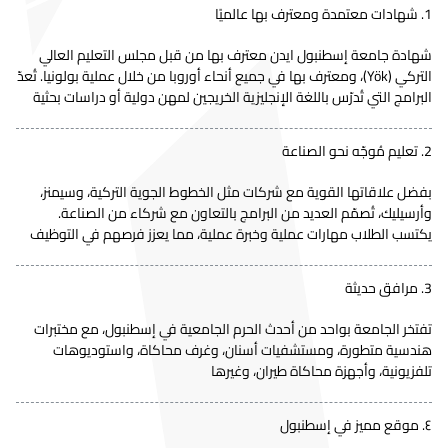
إدارتها
1. شهادات معتمدة ومعترف بها عالميًا
تكنولوجيا
الإصطناعي
التركية
3,000.00$
2,850.00$
nt= 10%
الالكترونيات
هندسة صناعية
الإنجليزية
10,000.00$
9,700.00$
s
ترجمة فورية
التركية
5,000.00$
4,750.00$
t= 10%
شهادة جامعة إسطنبول ايدن معترف بها من قبل مجلس التعليم العالي
ادارة الموارد
التركي (Yök)، ومعترف بها في جميع أنحاء أوروبا من خلال عملية بولونيا. تُعدّ
INFORMATION
التركية
3,000.00$
2,850.00$
nt= 10%
تصميم
البشرية
البرامج التي تُدرّس باللغة الإنجليزية الخريجين لمهن دولية أو دراسات بحثية
TECHNOLOGY
التركية
10,000.00$
9,700.00$
s
الألعاب
الإنجليزية
6,000.00$
5,750.00$
t= 10%
LAW
تصميم الحلي
الرقمية
التركية
3,000.00$
2,850.00$
nt= 10%
والمجوهرات
2. تعليم مُوجّه نحو الصناعة
INFORMATION
التغذية
التركية
9,000.00$
8,700.00$
s
الإنجليزية
8,000.00$
7,750.00$
t= 10%
TECHNOLOGY
الإدارات
والحمية
بفضل علاقاتها القوية مع شركات مثل الخطوط الجوية التركية، وسيمنز،
التركية
3,000.00$
2,850.00$
nt= 10%
المحلية
وأرسيليك، تُصمّم العديد من البرامج بالتعاون مع شركاء من الصناعة.
ENGLISH
راديو وسينما
الإنجليزية
6,000.00$
5,750.00$
t= 10%
يكتسب الطلاب مهارات عملية وخبرة عملية، مما يعزز فرصهم في التوظيف
LANGUAGE
التركية
8,000.00$
7,700.00$
s
الخدمات
وتلفزيون
التركية
3,000.00$
2,850.00$
nt= 10%
TEACHING
اللوجستية
3. مرافق حديثة
العلاقات الدولية
إدارة
ودراسات
التركية
9,000.00$
8,700.00$
s
المؤسسات
التركية
3,000.00$
2,850.00$
nt= 10%
تفتخر الجامعة بواحد من أحدث الحرم الجامعية في إسطنبول، مع مختبرات
الاستخبارات
الصحية
هندسية متطورة، ومستشفيات أسنان، وغرف محاكاة، واستوديوهات
تقنيات التدريس
تلفزيونية، وأجهزة محاكاة طيران، وغيرها
المعالجة
التركية
3,000.00$
2,850.00$
nt= 10%
القائمة على
بالإشعاع
التركية
9,000.00$
8,700.00$
s
تكنولوجيا
٤. موقع مميز في إسطنبول
المعلومات
إدارة المكاتب