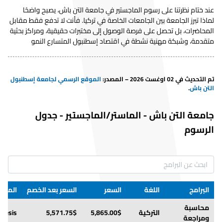
القانون
30% انجليزي - 70% تركي
5,225.00$
4,963.75$
عند ختام نظرتنا على رسوم الماجستير في جامعة التن باش، يصبح واضحًا
لماذا تبرز الجامعة بين الجامعات الخاصة في تركيا. فأنت لا تدفع فقط مقابل
العمارة
المحاضرات، بل تحصل على فرصة الوصول إلى مختبرات حقيقية، ومراكز بحثية
الداخلية
الإنجليزية
5,100.00$
4,845.00$
متقدمة، وشبكة مهنية نشطة في اقتصاد إسطنبول المتسارع النمو
والتصميم
البيئي
العمارة
تم التحديث في 02 اوغست 2026 – المصدر
:
الموقع الرسمي لجامعة إسطنبول
الداخلية
التركية
4,250.00$
4,037.50$
التن باش
.
والتصميم
البيئي
جامعة التن باش
-
الماستر/الماجستير
-
جدول
تصميم
التركية
4,250.00$
4,037.50$
الرسوم
المجوهرات
الطبخ
التركية
4,250.00$
4,037.50$
Cinema and
التركية
4,250.00$
4,037.50$
Television
البرامج
اللغة
السعر
السعر بعد الخصم
الملا
ادارة صحية
التركية
4,250.00$
4,037.50$
محاسبة
التركية
5,865.00$
5,571.75$
Thesis
Mechanical
الإنجليزية
5,100.00$
4,845.00$
ومراجعة