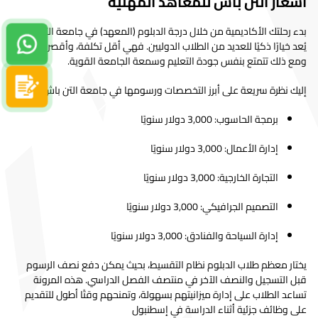
اسعار التن باش للمعاهد المهنية
الكبيرة
إدارة أعمال
التركية
5,865.00$
5,571.75$
Thesis
بدء رحلتك الأكاديمية من خلال درجة الدبلوم (المعهد) في جامعة التن باش
دردشة واتساب
يُعد خيارًا ذكيًا للعديد من الطلاب الدوليين. فهي أقل تكلفة، وأقصر مدة،
هندسة
ومع ذلك تتمتع بنفس جودة التعليم وسمعة الجامعة القوية.
الكهرباء و
الإنجليزية
5,865.00$
5,571.75$
Thesis
الحاسوب
سجل الآن
إليك نظرة سريعة على أبرز التخصصات ورسومها في جامعة التن باش:
تصميم أزياء
التركية
5,865.00$
5,571.75$
Thesis
برمجة الحاسوب: 3,000 دولار سنويًا
الاقتصاد
التركية
5,865.00$
5,571.75$
Thesis
إدارة الأعمال: 3,000 دولار سنويًا
المالي
علم الأنسجة
التجارة الخارجية: 3,000 دولار سنويًا
التركية
5,865.00$
5,571.75$
Thesis
وعلم الأجنة
التصميم الجرافيكي: 3,000 دولار سنويًا
تحليلات
وإدارة
إدارة السياحة والفنادق: 3,000 دولار سنويًا
التركية
5,865.00$
5,571.75$
Thesis
البيانات
الكبيرة
يختار معظم طلاب الدبلوم نظام التقسيط، بحيث يمكن دفع نصف الرسوم
قبل التسجيل والنصف الآخر في منتصف الفصل الدراسي. هذه المرونة
تكنولوجيا
التركية
5,865.00$
5,571.75$
Thesis
تساعد الطلاب على إدارة ميزانيتهم بسهولة، وتمنحهم وقتًا أطول للتقديم
المعلومات
على وظائف جزئية أثناء الدراسة في إسطنبول