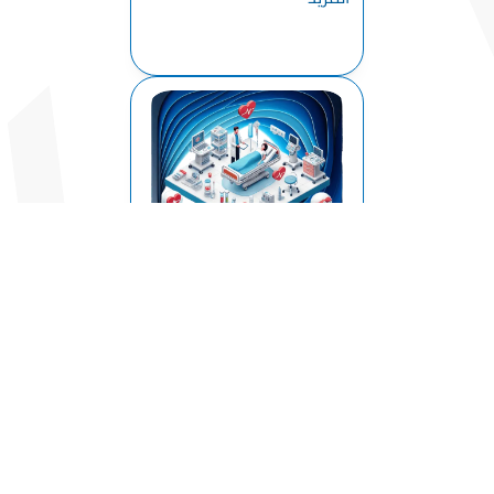
حياتهم الجامعية في تركيا وذلك
بعد التطور الكبير الذي شهدته
تركيا على جميع الأصعدة , ومع
خطة الحكومة التركية باستقطاب
ا...
أفضل جامعات لدراسة
الطب في تركيا
جامعات الطب في تركيا اصبحت
وجهة رائدة للطلاب الدوليين الذين
المزيد
يسعون لدراسة الطب، وذلك
بفضل برامجها الأكاديمية عالية
الجودة، ورسومها الدراسية
الميسورة، ومرافقها الطبية
المتقدمة. يختار آلاف الطلاب
الدوليي...