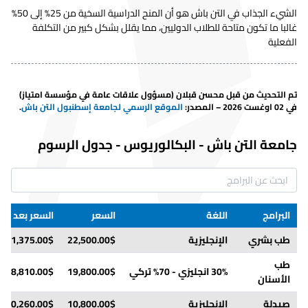
الشيء الجذاب في التن باش هو أن المنح الدراسية السخية من 25% إلى 50%
غالبا ما تكون متاحة للطلاب الدوليين، مما يقلل بشكل كبير من التكلفة
الفعلية
تم التحديث من قبل
محسن قبلان
(مسؤول علاقات عامة في مؤسسة امتياز)
في 02 اوغست 2026 – المصدر
:
الموقع الرسمي لجامعة إسطنبول التن باش
.
جامعة التن باش
-
البكالوريوس
-
جدول الرسوم
البرامج
اللغة
السعر
السعر بعد ال
طب بشري
الإنجليزية
22,500.00$
21,375.00$
طب
30% انجليزي - 70% تركي
19,800.00$
18,810.00$
الأسنان
صيدلة
الإنجليزية
10,800.00$
10,260.00$