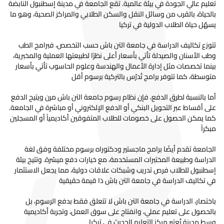
تعليم عالي الجودة في بيئة عالمية. تقع الجامعة في مدينة إسطنبول النابضة
بالحياة، بالقرب من وسائل النقل والسكن الطلابي والمراكز الصحية، وهو ما
يسهّل حياة الطلاب الدولية في تركيا
تتوزع تكاليف الدراسة في جامعة التن باش حسب التخصص، فبرامج الطب
وطب الأسنان والصيدلة تأتي بأسعار أعلى نظرًا لطبيعتها العملية والمخبرية،
بينما تخصصات مثل إدارة الأعمال والهندسة وعلوم الحاسوب تأتي بأسعار
متوسطة، كما تتوفر برامج تُدرّس بالتركية برسوم أقل
أما بالنسبة لطرق الدفع، فإن نظام رسوم جامعة التن باش مرن ويتيح الدفع
على أقساط عبر التحويل البنكي أو الدفع الإلكتروني أو مباشرة في الجامعة.
كما يمكن الحصول على خصومات للطلاب المتفوقين أكاديمياً أو المسجلين
مبكراً
الجامعة تقدم أيضًا برامج ماجستير ودكتوراه برسوم مختلفة وفق لغة
الدراسة وطبيعة المختبرات المستخدمة، مع خيارات دفع ميسّرة. وتتيح بيئة
إسطنبول للطلاب فرص تدريب وشبكات علاقات دولية، مما يجعل الاستثمار
في تكاليف الدراسة في جامعة التن باش ذا قيمة حقيقية
باختصار، الدراسة في جامعة التن باش لا تتعلق فقط بدفع الرسوم، بل
بالحصول على تعليم عملي، وانفتاح على سوق العمل، وتجربة أكاديمية
وسط مدينة تُعتبر مركز التعليم الحديث في تركيا