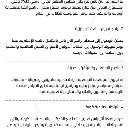
تم الاعتراف التن باش من خلال مجلس التعليم العالي التركي (Yök) وعلى
الطبيعي
التركية
2,750.00$
2,612.50$
هندسة
المستوى الدولي من خلال عملية بولونيا. تحمل بعض البرامج أيضًا معتقدات
والتأهيل
الكهرباء و
التركية
5,865.00$
5,571.75$
heses
أوروبية وأمريكية، مما يوفر الموثوقية للطلاب في الخارج
الحاسوب
قانون
2. برامج تدريس اللغة الإنجليزية
التجارة
التركية
5,865.00$
5,571.75$
Thesis
الدولية
يمكن الوصول إلى معظم برامج التن باش بالكامل باللغة الإنجليزية، مما
يوفر سهولة الوصول إلى الطلاب الدوليين لأسواق العمل العالمية والطلاب
علم النفس
الإنجليزية
10,625.00$
10,625.00$
Thesis
دون الحاجة إلى المهارات التركية
إدارة أعمال
الإنجليزية
5,865.00$
5,571.75$
heses
3. الحرم الجامعي والمرافق الحديثة
علم النفس
الإنجليزية
25,000.00$
25,000.00$
Thesis
السريري
تم تجهيز المجمعات الجامعية - وخاصة حرم ماموتبي وجيريتابا - بمختبرات
حديثة ومكتبات ومراكز بحثية ومرافق اجتماعية. تخلق المراكز الخاصة
بالهندسة والقانون والطب والأعمال بيئة تعليمية غنية
4. شراكات صناعية قوية
لدى جامعة ألتينباس تعاون نشط مع الشركات والمنظمات الكبيرة، والتي
تقدم للطلاب برنامج تدريب داخلي ومساعدة مهنية وفرص للتواصل تزيد من