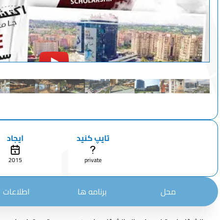
تایپ کنید
ایجاد
2015
private
محل
برنامه ها
اطلاعات