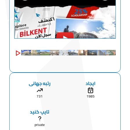
ایجاد
رتبه جهانی
731
1985
تایپ کنید
private