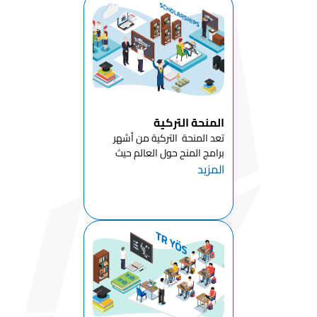
قسم الفيزياء
قسم المواد
الكيميائية
قسم
الرياضيات
قسم
المنحة التركية
البيولوجيا
الجزيئية وعلم
تعد المنحة التركية من أشهر
الوراثة
برامج المنح حول العالم حيث
المزيد
فتحت تركيا أبوابها للتعليم للعديد
قسم علم
من الطلاب الدوليين استنادا
النفس
لقرارات رئاسة الجمهورية التركية ،
كما يتم الإعلان عن هذه المنحة
قسم تاريخ
الد...
الفن
قسم علم
الاجتماع
قسم التاريخ