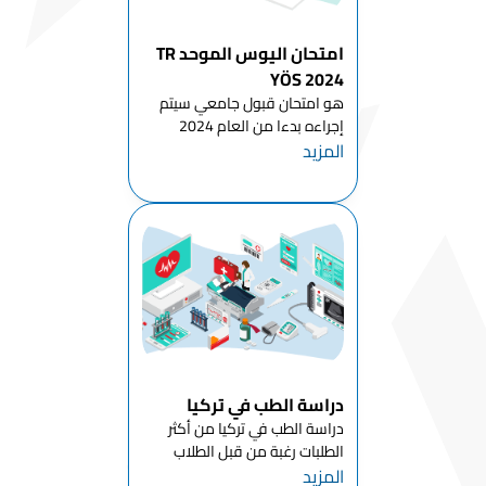
قسم اللغة
التركية والأدب
امتحان اليوس الموحد TR
قسم الفنون
YÖS 2024
التركية
هو امتحان قبول جامعي سيتم
التقليدية
إجراءه بدءا من العام 2024
المزيد
للطلاب الراغبين بمتابعة الدراسة
قسم التصميم
في تركيا للمرحلة الجامعية الأولى
الجرافيكي
(بكالوريوس - دبلوم) وستشرف
عليه هيئة القياس والاختيار
النحت
والتنسيب ÖSYM التركية . لا يح...
وزارة العمارة
الداخلية
قسم علوم
الموسيقى
قسم الهندسة
دراسة الطب في تركيا
المعمارية
المناظر
دراسة الطب في تركيا من أكثر
الطبيعية
الطلبات رغبة من قبل الطلاب
المزيد
الدوليين الراغبين باستكمال