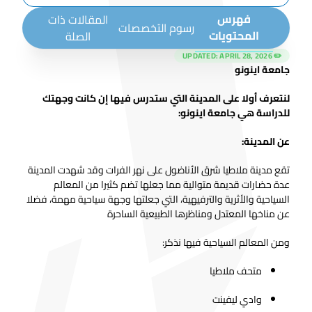
فهرس
المقالات ذات
رسوم التخصصات
المحتويات
الصلة
APRIL 28, 2026
✏️ UPDATED:
جامعة اينونو
لنتعرف أولا على المدينة التي ستدرس فيها إن كانت وجهتك
للدراسة هي جامعة اينونو:
عن المدينة:
تقع مدينة ملاطيا شرق الأناضول على نهر الفرات وقد شهدت المدينة
عدة حضارات قديمة متوالية مما جعلها تضم كثيرا من المعالم
السياحية والأثرية والترفيهية، التي جعلتها وجهة سياحية مهمة، فضلا
عن مناخها المعتدل ومناظرها الطبيعية الساحرة
ومن المعالم السياحية فيها نذكر:
متحف ملاطيا
وادي ليفينت