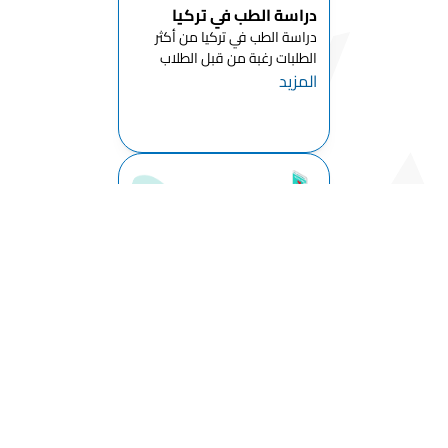
دراسة الطب في تركيا
للكمبيوتر
والتعليم
دراسة الطب في تركيا من أكثر
الطلبات رغبة من قبل الطلاب
قسم العلوم
المزيد
الدوليين الراغبين باستكمال
التعليمية
حياتهم الجامعية في تركيا وذلك
بعد التطور الكبير الذي شهدته
قسم تعليم
تركيا على جميع الأصعدة , ومع
الفنون
خطة الحكومة التركية باستقطاب
الجميلة
ا...
قسم
الرياضيات
وتعليم
العلوم
قسم التعليم
الخاص
دراسة طب الأسنان في
تركيا
قسم التعليم
الأساسي
دراسة طب الاسنان في تركيا
باللغة الانجليزية شهدت تطورا
قسم العلوم
المزيد
مدهشا في السنوات الماضية
التركية
وذلك بسبب تطور جامعات طب