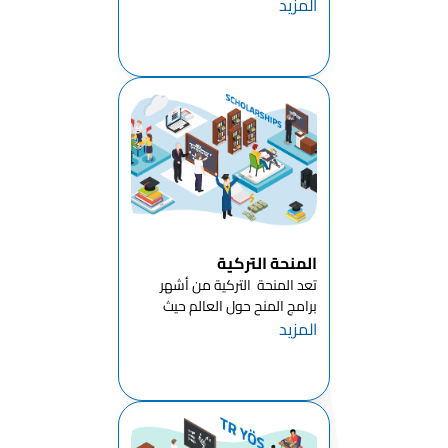
المزيد
تركيا للطلاب الدوليين مقارنة
الفنادق
بالدول الأوروبيةبالاضافة الى أن
والمطاعم
معظم جامعات تركيا توفر
والتموين
لطلابها امكانية الدراسه في تركيا
بال...
قسم
التسويق
والإعلان
قسم خدمات
سفر وخدمات
الترفيه
النسيج
المنحة التركية
والملابس
تعد المنحة التركية من أشهر
والأحذية
برامج المنح حول العالم حيث
وقسم الجلود
المزيد
فتحت تركيا أبوابها للتعليم للعديد
من الطلاب الدوليين استنادا
قسم مبيعات
لقرارات رئاسة الجمهورية التركية ،
البيع بالجملة
كما يتم الإعلان عن هذه المنحة
وتجارة
الد...
التجزئة
إدارة الإدارة