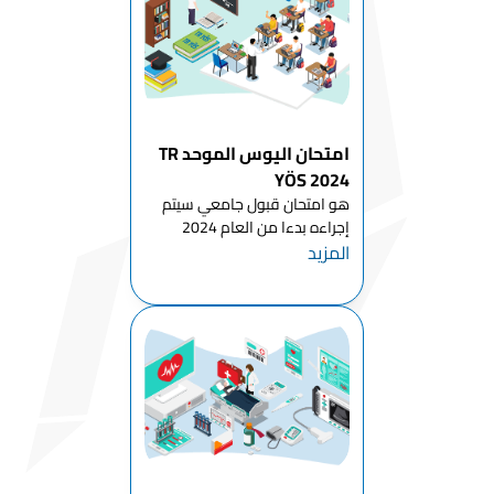
والتنظيم
قسم التدريب
التدريبي
قسم التربية
البدنية
امتحان اليوس الموحد TR
والرياضة
YÖS 2024
هو امتحان قبول جامعي سيتم
قسم الترفيه
إجراءه بدءا من العام 2024
المزيد
للطلاب الراغبين بمتابعة الدراسة
قسم الإدارة
في تركيا للمرحلة الجامعية الأولى
الرياضية
(بكالوريوس - دبلوم) وستشرف
قسم العلوم
عليه هيئة القياس والاختيار
السريرية
والتنسيب ÖSYM التركية . لا يح...
قسم العلوم
الأساسية
قسم
التقنيات
التعليمية