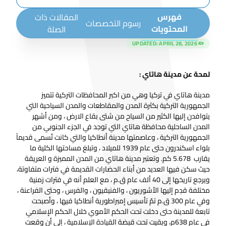
فهرس
المقالات ذات
رسوم التخصصات
المحتويات
الصلة
APRIL 28, 2026
✏️ UPDATED:
لمحة عن مدينة هاتاي :
مدينة هاتاي في تركيا وهي من اكبر المحافظات التركية تتميز
الجمهورية التركية بكثرة المدن والمقاطعات والمدن السياحية التي
يتوافدن إليها الكثير من السياح من شتى بقاع الارض ، ومن أشهر
المدن الساحلية محافظة هاتاي التي توجد في الجزء الجنوبي من
الجمهورية التركية ، وعاصمتها مدينة أنطاكيا والتي كانت تُسمى قديماً
بلواء اسكندرون حتى عام 1939 للميلاد ، وتبلغ مساحتها الكلية ما
يقارب 5.678 كم. وتعتبر مدينة هاتاي من المدن المميزة و العريقة
حيث سكن فيها العديد من أبناء الحضارات القديمة في فترات متفاوتة،
ويرجع تاريخها إلى 40 ألف عام ق.م ، مع العلم أنه في فترات زمنية
مختلفة قدِم إليها الأشوريون ، والفنيقيون ، والفرس ، وحتى الفراعنة ،
وفي عام 300 ق.م تمّ تأسيس إمبراطورية أنطاكيا فيها ، وأصبحت
تابعة للمدينة حتى دخلت تحت الحكم الأموي خلال الحكم الإسلامي
في عام 638م، وبقيت تحت قبضة القيادة الإسلامية ، إلى أن وقعت