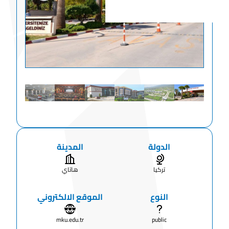
الدولة
المدينة
تركيا
هاتاي
النوع
الموقع الالكتروني
mku.edu.tr
public